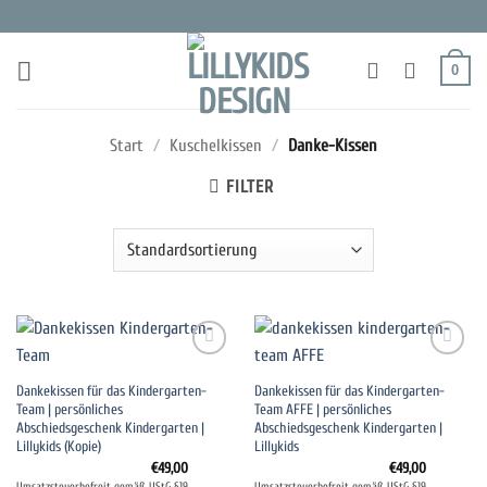
Zum
Inhalt
springen
0
Start
/
Kuschelkissen
/
Danke-Kissen
FILTER
Auf die
Auf die
Dankekissen für das Kindergarten-
Dankekissen für das Kindergarten-
Wunschliste
Wunschliste
Team | persönliches
Team AFFE | persönliches
Abschiedsgeschenk Kindergarten |
Abschiedsgeschenk Kindergarten |
Lillykids (Kopie)
Lillykids
€
49,00
€
49,00
Umsatzsteuerbefreit gemäß UStG §19
Umsatzsteuerbefreit gemäß UStG §19