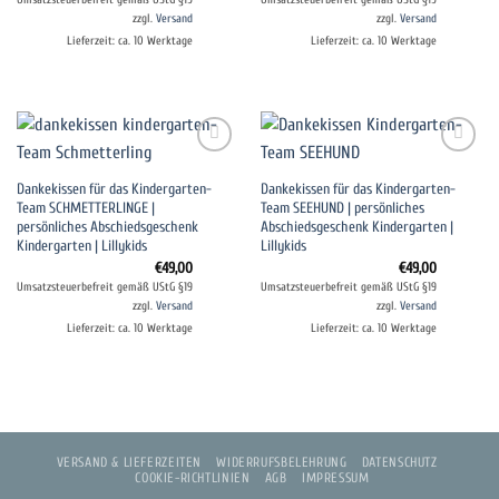
zzgl.
Versand
zzgl.
Versand
Lieferzeit: ca. 10 Werktage
Lieferzeit: ca. 10 Werktage
Auf die
Auf die
Dankekissen für das Kindergarten-
Dankekissen für das Kindergarten-
Wunschliste
Wunschliste
Team SCHMETTERLINGE |
Team SEEHUND | persönliches
persönliches Abschiedsgeschenk
Abschiedsgeschenk Kindergarten |
Kindergarten | Lillykids
Lillykids
€
49,00
€
49,00
Umsatzsteuerbefreit gemäß UStG §19
Umsatzsteuerbefreit gemäß UStG §19
zzgl.
Versand
zzgl.
Versand
Lieferzeit: ca. 10 Werktage
Lieferzeit: ca. 10 Werktage
VERSAND & LIEFERZEITEN
WIDERRUFSBELEHRUNG
DATENSCHUTZ
COOKIE-RICHTLINIEN
AGB
IMPRESSUM