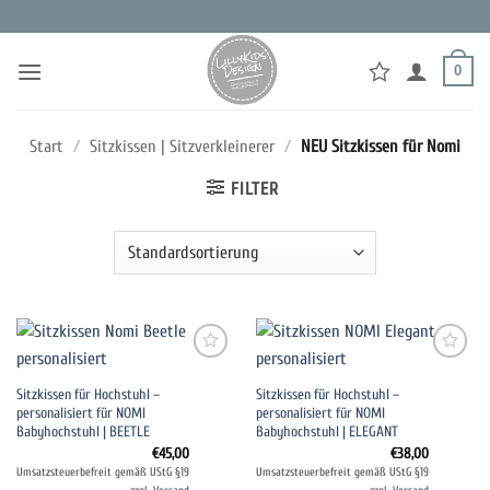
Zum
Inhalt
springen
0
Start
/
Sitzkissen | Sitzverkleinerer
/
NEU Sitzkissen für Nomi
FILTER
Auf die
Auf die
Sitzkissen für Hochstuhl –
Sitzkissen für Hochstuhl –
Wunschliste
Wunschliste
personalisiert für NOMI
personalisiert für NOMI
Babyhochstuhl | BEETLE
Babyhochstuhl | ELEGANT
€
45,00
€
38,00
Umsatzsteuerbefreit gemäß UStG §19
Umsatzsteuerbefreit gemäß UStG §19