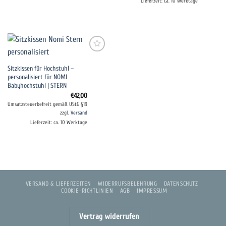
Lieferzeit: ca. 10 Werktage
Auf die
Sitzkissen für Hochstuhl –
Wunschliste
personalisiert für NOMI
Babyhochstuhl | STERN
€
42,00
Umsatzsteuerbefreit gemäß UStG §19
zzgl.
Versand
Lieferzeit: ca. 10 Werktage
VERSAND & LIEFERZEITEN
WIDERRUFSBELEHRUNG
DATENSCHUTZ
COOKIE-RICHTLINIEN
AGB
IMPRESSUM
Vertrag widerrufen