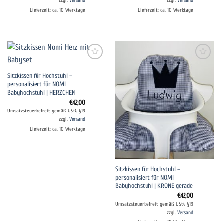
zzgl.
Versand
zzgl.
Versand
Lieferzeit: ca. 10 Werktage
Lieferzeit: ca. 10 Werktage
Auf die
Auf die
Sitzkissen für Hochstuhl –
Wunschliste
Wunschliste
personalisiert für NOMI
Babyhochstuhl | HERZCHEN
€
42,00
Umsatzsteuerbefreit gemäß UStG §19
zzgl.
Versand
Lieferzeit: ca. 10 Werktage
Sitzkissen für Hochstuhl –
personalisiert für NOMI
Babyhochstuhl | KRONE gerade
€
42,00
Umsatzsteuerbefreit gemäß UStG §19
zzgl.
Versand