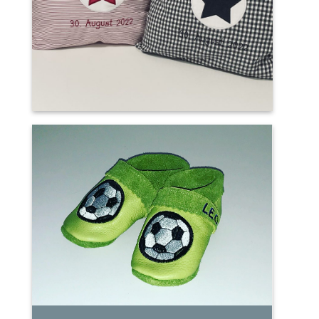
Kissen
LaLePus
Lauflernpuschen