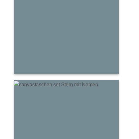
Army-
Style
Tasche
Canvas