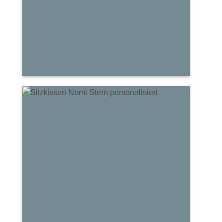
Duo
Sitz
kissen
NOMI