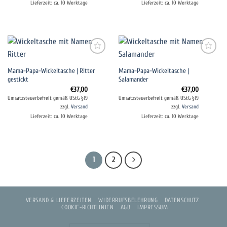
Lieferzeit: ca. 10 Werktage
Lieferzeit: ca. 10 Werktage
Auf die
Auf die
Mama-Papa-Wickeltasche | Ritter
Mama-Papa-Wickeltasche |
Wunschliste
Wunschliste
gestickt
Salamander
€
37,00
€
37,00
Umsatzsteuerbefreit gemäß UStG §19
Umsatzsteuerbefreit gemäß UStG §19
zzgl.
Versand
zzgl.
Versand
Lieferzeit: ca. 10 Werktage
Lieferzeit: ca. 10 Werktage
1
2
VERSAND & LIEFERZEITEN
WIDERRUFSBELEHRUNG
DATENSCHUTZ
COOKIE-RICHTLINIEN
AGB
IMPRESSUM