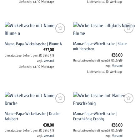
Lieferzeit: ca. 10 Werktage
Lieferzeit: ca. 10 Werktage
Auf die
Auf die
Mama-Papa-Wickeltasche | Blume
Mama-Papa-Wickeltasche | Blume A
Wunschliste
Wunschliste
mit Herzchen
€
37,00
€
38,00
Umsatzsteuerbefreit gemäß UStG §19
Umsatzsteuerbefreit gemäß UStG §19
zzgl.
Versand
zzgl.
Versand
Lieferzeit: ca. 10 Werktage
Lieferzeit: ca. 10 Werktage
Auf die
Auf die
Mama-Papa-Wickeltasche | Drache
Mama-Papa-Wickeltasche |
Wunschliste
Wunschliste
Adalbert
Froschkönig Freddy
€
38,00
€
38,00
Umsatzsteuerbefreit gemäß UStG §19
Umsatzsteuerbefreit gemäß UStG §19
zzgl.
Versand
zzgl.
Versand