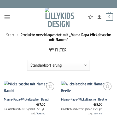
Zum
Inhalt
springen
0
Start
/
Produkte verschlagwortet mit „Mama Papa Wickeltasche
mit Namen“
FILTER
Auf die
Auf die
Mama-Papa-Wickeltasche | Bambi
Mama-Papa-Wickeltasche | Beetle
Wunschliste
Wunschliste
€
37,00
€
37,00
Umsatzsteuerbefreit gemäß UStG §19
Umsatzsteuerbefreit gemäß UStG §19
zzgl.
Versand
zzgl.
Versand