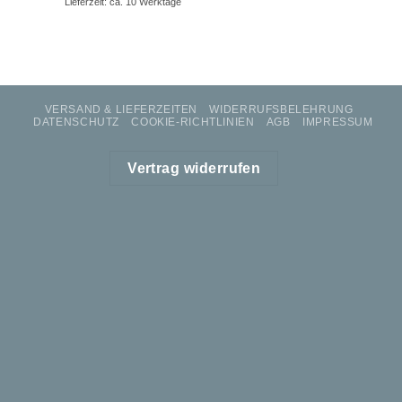
Lieferzeit: ca. 10 Werktage
VERSAND & LIEFERZEITEN
WIDERRUFSBELEHRUNG
DATENSCHUTZ
COOKIE-RICHTLINIEN
AGB
IMPRESSUM
Vertrag widerrufen