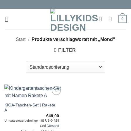
Zum
Inhalt
springen
0
Start
/
Produkte verschlagwortet mit „Mond“
FILTER
Auf die
KIGA-Taschen-Set | Rakete
Wunschliste
A
€
49,00
Umsatzsteuerbefreit gemäß UStG §19
zzgl.
Versand