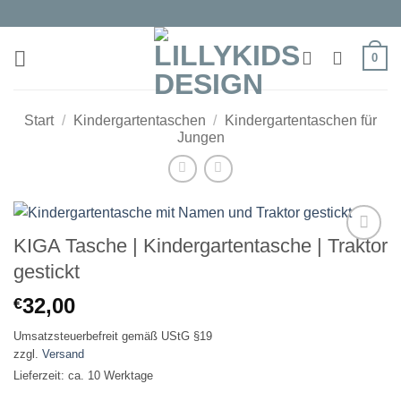
Zum
Inhalt
springen
0
Start
/
Kindergartentaschen
/
Kindergartentaschen für
Jungen
KIGA Tasche | Kindergartentasche | Traktor
Auf die
gestickt
Wunschliste
32,00
€
Umsatzsteuerbefreit gemäß UStG §19
zzgl.
Versand
Lieferzeit: ca. 10 Werktage