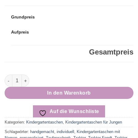
Grundpreis
Aufpreis
Gesamtpreis
KIGA Tasche | Kindergartentasche | Traktor gestickt Menge
In den Warenkorb
Auf die Wunschliste
Kategorien:
Kindergartentaschen
,
Kindergartentaschen für Jungen
Schlagwörter:
handgemacht
,
individuell
,
Kindergartentaschen mit
Namen
,
personalisiert
,
Taufgeschenk
,
Traktor
,
Traktor Fendt
,
Traktor