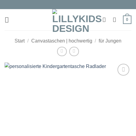
Zum
Inhalt
springen
0
Start
/
Canvastaschen | hochwertig
/
für Jungen
Auf die
Wunschliste