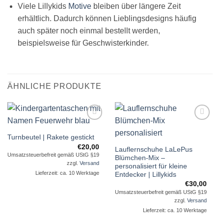
Viele Lillykids
Motive
bleiben über längere Zeit
erhältlich. Dadurch können Lieblingsdesigns häufig
auch später noch einmal bestellt werden,
beispielsweise für Geschwisterkinder.
ÄHNLICHE PRODUKTE
Auf die
Auf die
Wunschliste
Wunschliste
Turnbeutel | Rakete gestickt
€
20,00
Lauflernschuhe LaLePus
Umsatzsteuerbefreit gemäß UStG §19
Blümchen-Mix –
zzgl.
Versand
personalisiert für kleine
Lieferzeit: ca. 10 Werktage
Entdecker | Lillykids
€
30,00
Umsatzsteuerbefreit gemäß UStG §19
zzgl.
Versand
Lieferzeit: ca. 10 Werktage