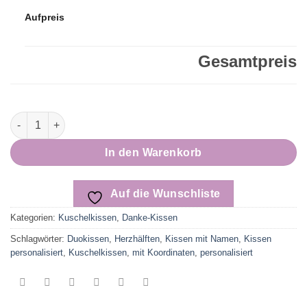
Aufpreis
Gesamtpreis
Dankekissen für das Kindergarten-Team SCHMETTERLINGE | per
In den Warenkorb
Auf die Wunschliste
Kategorien:
Kuschelkissen
,
Danke-Kissen
Schlagwörter:
Duokissen
,
Herzhälften
,
Kissen mit Namen
,
Kissen
personalisiert
,
Kuschelkissen
,
mit Koordinaten
,
personalisiert