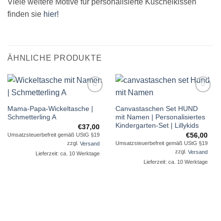
Viele weitere Motive für personalisierte Kuschelkissen
finden sie
hier!
ÄHNLICHE PRODUKTE
Auf die
Auf die
Mama-Papa-Wickeltasche |
Canvastaschen Set HUND
Wunschliste
Wunschliste
Schmetterling A
mit Namen | Personalisiertes
Kindergarten-Set | Lillykids
€
37,00
€
56,00
Umsatzsteuerbefreit gemäß UStG §19
Umsatzsteuerbefreit gemäß UStG §19
zzgl.
Versand
zzgl.
Versand
Lieferzeit: ca. 10 Werktage
Lieferzeit: ca. 10 Werktage