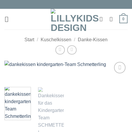
Zum
Inhalt
springen
0
Start
/
Kuschelkissen
/
Danke-Kissen
Auf die
Wunschliste