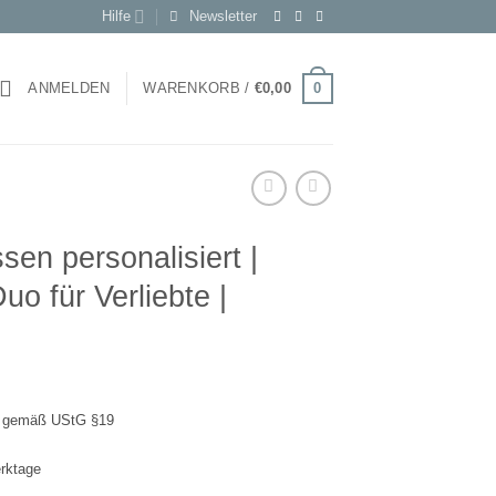
Hilfe
Newsletter
0
ANMELDEN
WARENKORB /
€
0,00
sen personalisiert |
uo für Verliebte |
t gemäß UStG §19
erktage