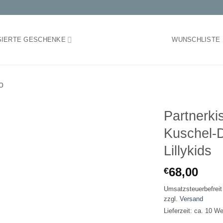
SIERTE GESCHENKE
WUNSCHLISTE
o
Partnerkis
Kuschel-D
Auf die
Lillykids
Wunschliste
68,00
€
Umsatzsteuerbefrei
zzgl.
Versand
Lieferzeit: ca. 10 W