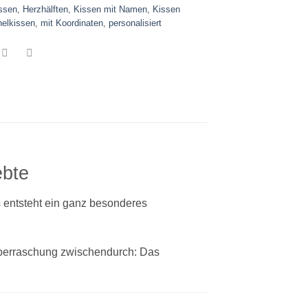
ssen
,
Herzhälften
,
Kissen mit Namen
,
Kissen
elkissen
,
mit Koordinaten
,
personalisiert
ebte
ds entsteht ein ganz besonderes
 Überraschung zwischendurch: Das