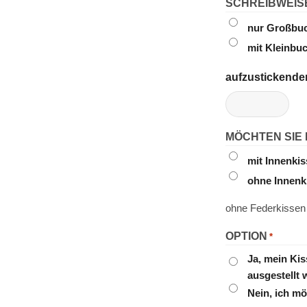
SCHREIBWEIS
nur Großbu
mit Kleinbu
aufzustickender
MÖCHTEN SIE 
mit Innenki
ohne Innenk
ohne Federkissen
OPTION
*
Ja, mein Ki
ausgestellt
Nein, ich m