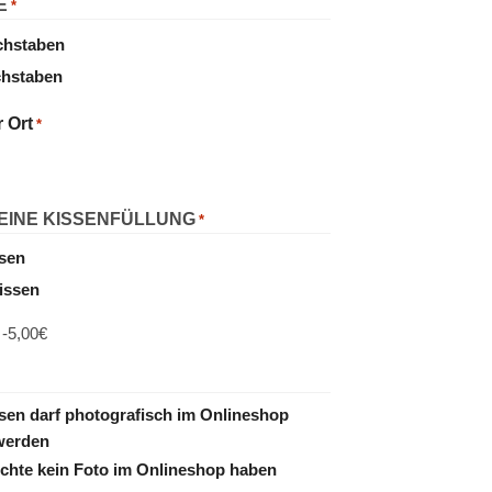
E
*
chstaben
chstaben
 Ort
*
EINE KISSENFÜLLUNG
*
ssen
issen
 -5,00€
ssen darf photografisch im Onlineshop
 werden
öchte kein Foto im Onlineshop haben