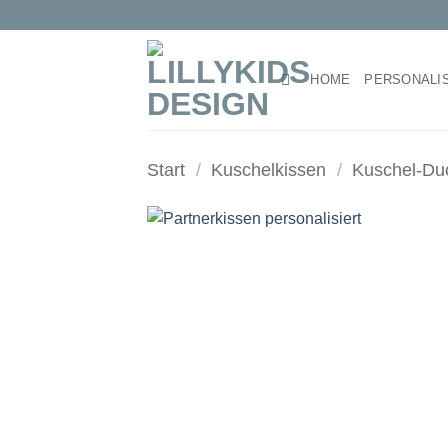
Zum
Inhalt
springen
HOME
PERSONALI
Start
/
Kuschelkissen
/
Kuschel-Du