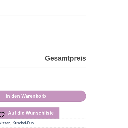
Gesamtpreis
sonalisiert | Kuschel-Duo für Verliebte | Lillykids Menge
In den Warenkorb
Auf die Wunschliste
kissen
,
Kuschel-Duo