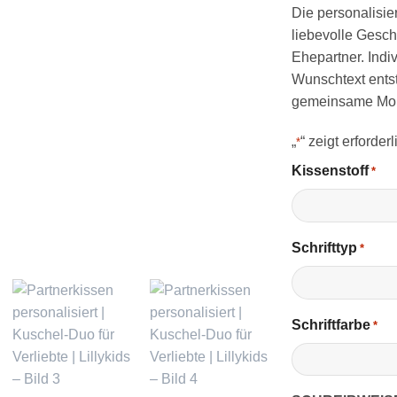
Die personalisier
liebevolle Gesch
Ehepartner. Indi
Wunschtext entst
gemeinsame Mom
„
“ zeigt erforder
*
Kissenstoff
*
Schrifttyp
*
Schriftfarbe
*