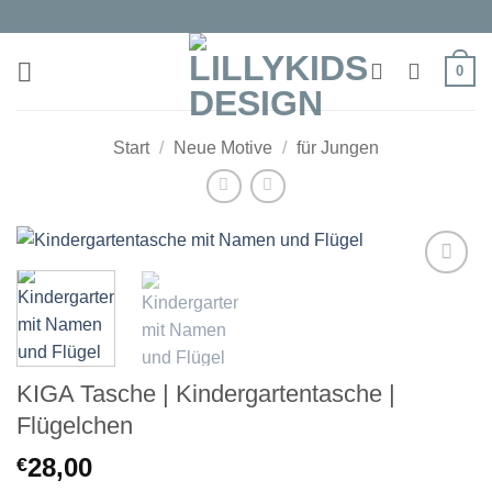
Zum
Inhalt
springen
0
Start
/
Neue Motive
/
für Jungen
Auf die
Wunschliste
KIGA Tasche | Kindergartentasche |
Flügelchen
28,00
€