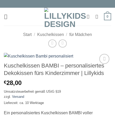
Zum
Inhalt
springen
0
Start
/
Kuschelkissen
/
für Mädchen
Kuschelkissen BAMBI – personalisiertes
Auf die
Dekokissen fürs Kinderzimmer | Lillykids
Wunschliste
28,00
€
Umsatzsteuerbefreit gemäß UStG §19
zzgl.
Versand
Lieferzeit: ca. 10 Werktage
Ein personalisiertes Kuschelkissen BAMBI voller