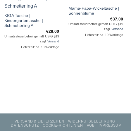
Auf die
Auf die
Mama-Papa-Wickeltasche |
Wunschliste
Wunschliste
Sonnenblume
KIGA Tasche |
€
37,00
Kindergartentasche |
Umsatzsteuerbefreit gemäß UStG §19
Schmetterling A
zzgl.
Versand
€
28,00
Lieferzeit: ca. 10 Werktage
Umsatzsteuerbefreit gemäß UStG §19
zzgl.
Versand
Lieferzeit: ca. 10 Werktage
VERSAND & LIEFERZEITEN
WIDERRUFSBELEHRUNG
DATENSCHUTZ
COOKIE-RICHTLINIEN
AGB
IMPRESSUM