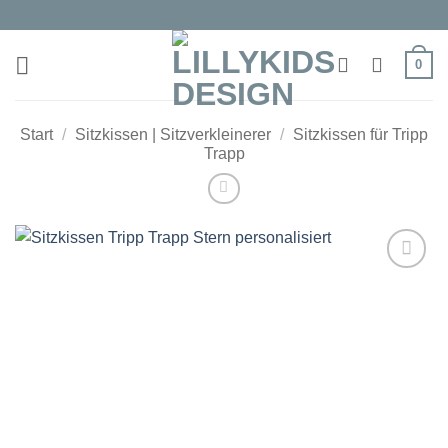
Zum
Inhalt
springen
0
Start
/
Sitzkissen | Sitzverkleinerer
/
Sitzkissen für Tripp
Trapp
Auf die
Wunschliste