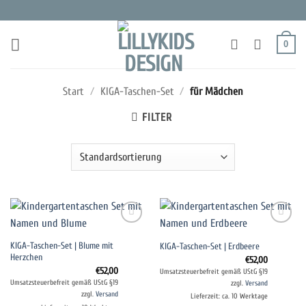
Zum
Inhalt
springen
0
Start
/
KIGA-Taschen-Set
/
für Mädchen
FILTER
Auf die
Auf die
KIGA-Taschen-Set | Blume mit
KIGA-Taschen-Set | Erdbeere
Wunschliste
Wunschliste
Herzchen
€
52,00
€
52,00
Umsatzsteuerbefreit gemäß UStG §19
Umsatzsteuerbefreit gemäß UStG §19
zzgl.
Versand
zzgl.
Versand
Lieferzeit: ca. 10 Werktage