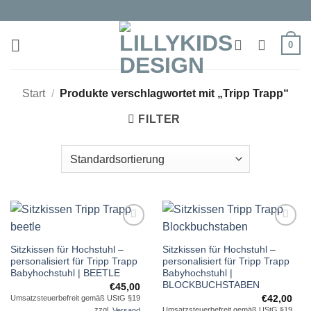
Zum
Inhalt
springen
0
Start
/
Produkte verschlagwortet mit „Tripp Trapp“
FILTER
Auf die
Auf die
Sitzkissen für Hochstuhl –
Sitzkissen für Hochstuhl –
Wunschliste
Wunschliste
personalisiert für Tripp Trapp
personalisiert für Tripp Trapp
Babyhochstuhl | BEETLE
Babyhochstuhl |
BLOCKBUCHSTABEN
€
45,00
€
42,00
Umsatzsteuerbefreit gemäß UStG §19
Umsatzsteuerbefreit gemäß UStG §19
zzgl.
Versand