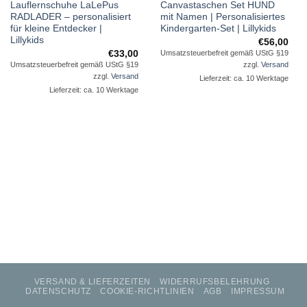
Lauflernschuhe LaLePus
Canvastaschen Set HUND
Wunschliste
Wunschliste
RADLADER – personalisiert
mit Namen | Personalisiertes
für kleine Entdecker |
Kindergarten-Set | Lillykids
Lillykids
€
56,00
€
33,00
Umsatzsteuerbefreit gemäß UStG §19
Umsatzsteuerbefreit gemäß UStG §19
zzgl.
Versand
zzgl.
Versand
Lieferzeit: ca. 10 Werktage
Lieferzeit: ca. 10 Werktage
VERSAND & LIEFERZEITEN
WIDERRUFSBELEHRUNG
DATENSCHUTZ
COOKIE-RICHTLINIEN
AGB
IMPRESSUM