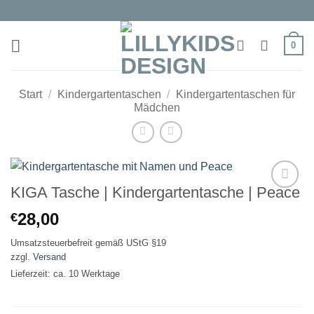
Zum
Inhalt
springen
0
Start
/
Kindergartentaschen
/
Kindergartentaschen für
Mädchen
KIGA Tasche | Kindergartentasche | Peace
Auf die
28,00
€
Wunschliste
Umsatzsteuerbefreit gemäß UStG §19
zzgl.
Versand
Lieferzeit: ca. 10 Werktage