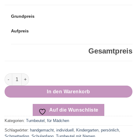
Grundpreis
Aufpreis
Gesamtpreis
Turnbeutel | Schmetterling B Menge
In den Warenkorb
Auf die Wunschliste
Kategorien:
Turnbeutel
,
für Mädchen
Schlagwörter:
handgemacht
,
individuell
,
Kindergarten
,
persönlich
,
Schmetterling
,
Schulanfang
,
Turnbeutel mit Namen