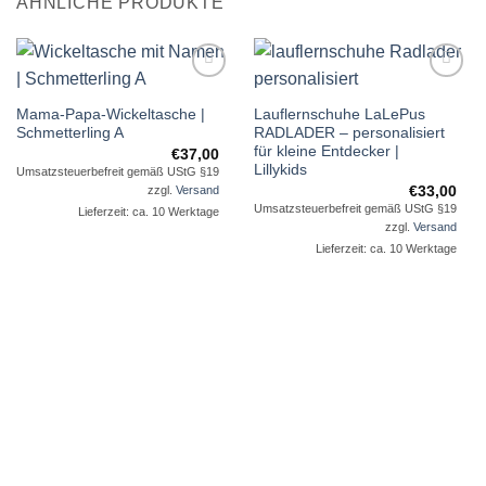
ÄHNLICHE PRODUKTE
Auf die
Auf die
Mama-Papa-Wickeltasche |
Lauflernschuhe LaLePus
Wunschliste
Wunschliste
Schmetterling A
RADLADER – personalisiert
für kleine Entdecker |
€
37,00
Lillykids
Umsatzsteuerbefreit gemäß UStG §19
€
33,00
zzgl.
Versand
Umsatzsteuerbefreit gemäß UStG §19
Lieferzeit: ca. 10 Werktage
zzgl.
Versand
Lieferzeit: ca. 10 Werktage