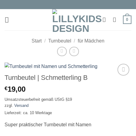
Zum
Inhalt
springen
0
Start
/
Turnbeutel
/
für Mädchen
Turnbeutel | Schmetterling B
Auf die
19,00
€
Wunschliste
Umsatzsteuerbefreit gemäß UStG §19
zzgl.
Versand
Lieferzeit: ca. 10 Werktage
Super praktischer Turnbeutel mit Namen